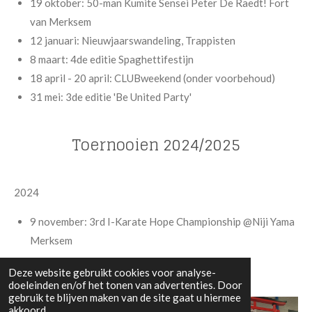
19 oktober: 50-man Kumite Sensei Peter De Raedt! Fort
van Merksem
12 januari: Nieuwjaarswandeling, Trappisten
8 maart: 4de editie Spaghettifestijn
18 april - 20 april: CLUBweekend (onder voorbehoud)
31 mei: 3de editie 'Be United Party'
Toernooien 2024/2025
2024
9 november: 3rd I-Karate Hope Championship @Niji Yama
Merksem
Deze website gebruikt cookies voor analyse-
doeleinden en/of het tonen van advertenties. Door
gebruik te blijven maken van de site gaat u hiermee
akkoord.