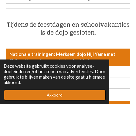
Tijdens de feestdagen en schoolvakanties
is de dojo gesloten.
Nationale trainingen: Merksem dojo Niji Yama met
Shihan Koen, zie www.shinkyokushin.be
Deze website gebruikt cookies voor analyse-
doeleinden en/of het tonen van advertenties. Door
Kata vanaf 4e kyu: Zondag 10.00 - 11.00
gebruik te blijven maken van de site gaat u hiermee
akkoord.
Kumite vanaf 13 jaar: Zondag 11.00 - 13.00
Akkoord
Internationale trainingen: Merksem dojo Niji Yama met
personal coach Roberto Guatamacchia
Kumite jeugd: Zaterdag 14.00 - 15.30 uur