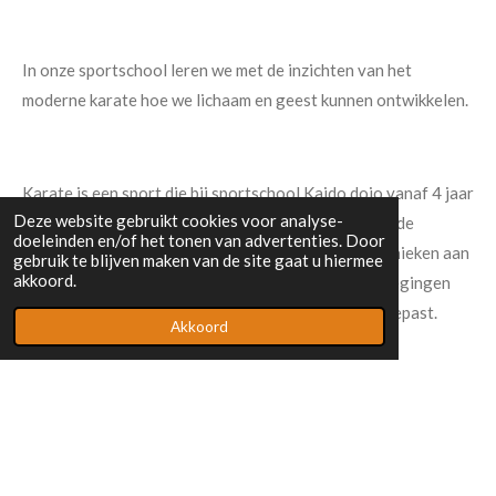
In onze sportschool leren we met de inzichten van het
moderne karate hoe we lichaam en geest kunnen ontwikkelen.
Karate is een sport die bij sportschool Kaido dojo vanaf 4 jaar
Deze website gebruikt cookies voor analyse-
in groepsverband kan worden uitgeoefend. Tijdens de
doeleinden en/of het tonen van advertenties. Door
karatelessen komen trappen, stoten en afweertechnieken aan
gebruik te blijven maken van de site gaat u hiermee
akkoord.
de orde, die ter plaatse (kihon), in vastgelegde bewegingen
(kata) of in vrije vorm (kumite) kunnen worden toegepast.
Akkoord
Om een goede karateka te worden zijn conditie, kracht,
lenigheid en volharding de basisbouwstenen, een sterk
lichaam in een sterke geest!