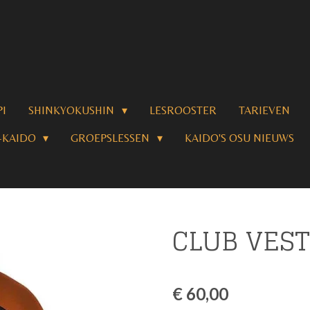
PI
SHINKYOKUSHIN
LESROOSTER
TARIEVEN
-KAIDO
GROEPSLESSEN
KAIDO'S OSU NIEUWS
CLUB VEST
€ 60,00